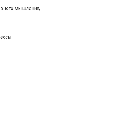
ивного мышления,
цессы,