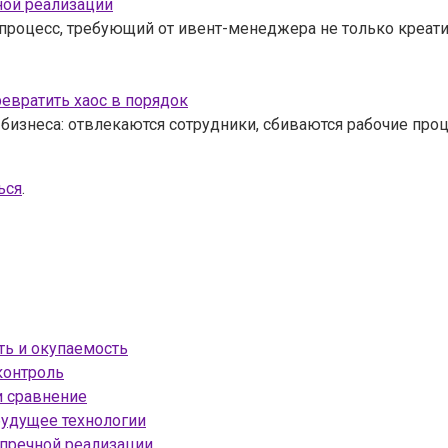
ной реализации
процесс, требующий от ивент-менеджера не только креат
ревратить хаос в порядок
бизнеса: отвлекаются сотрудники, сбиваются рабочие про
ься
.
ть и окупаемость
контроль
и сравнение
будущее технологии
упречной реализации