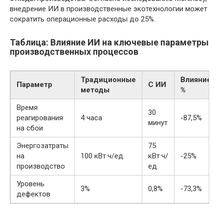
внедрение ИИ в производственные экотехнологии может
сократить операционные расходы до 25%.
Таблица: Влияние ИИ на ключевые параметры
производственных процессов
Традиционные
Влияние,
Параметр
С ИИ
методы
%
Время
30
реагирования
4 часа
-87,5%
минут
на сбои
Энергозатраты
75
на
100 кВт·ч/ед.
кВт·ч/
-25%
производство
ед.
Уровень
3%
0,8%
-73,3%
дефектов