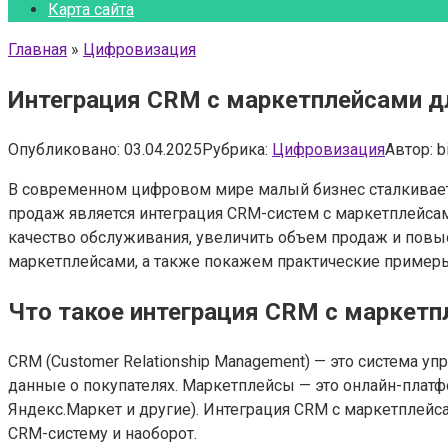
Карта сайта
Главная
»
Цифровизация
Интеграция CRM с маркетплейсами д
Опубликовано:
03.04.2025
Рубрика:
Цифровизация
Автор:
b
В современном цифровом мире малый бизнес сталкивает
продаж является интеграция CRM-систем с маркетплейсам
качество обслуживания, увеличить объем продаж и повыс
маркетплейсами, а также покажем практические примеры
Что такое интеграция CRM с маркет
CRM (Customer Relationship Management) — это система у
данные о покупателях. Маркетплейсы — это онлайн-платф
Яндекс.Маркет и другие). Интеграция CRM с маркетплейс
CRM-систему и наоборот.