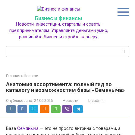
Перейти
к
контенту
Бизнес и финансы
Новости, инвестиции, стартапы и советы
предпринимателям. Управляйте деньгами умно,
развивайте бизнес и стройте карьеру.
Поиск:
Главная
»
Новости
Анатомия ассортимента: полный гид по
каталогу и возможностям базы «Семяныча»
Опубликовано:
24.06.2026
Новости
bizadmin
База
Семяныча
— это не просто витрина с товарами, а
целостная система, в которой собраны сотни сортов с