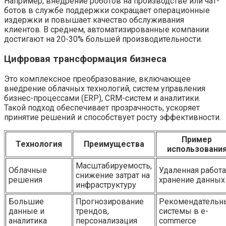
Например, внедрение роботов на производстве или чат-
ботов в службе поддержки сокращает операционные
издержки и повышает качество обслуживания
клиентов. В среднем, автоматизированные компании
достигают на 20-30% большей производительности.
Цифровая трансформация бизнеса
Это комплексное преобразование, включающее
внедрение облачных технологий, систем управления
бизнес-процессами (ERP), CRM-систем и аналитики.
Такой подход обеспечивает прозрачность, ускоряет
принятие решений и способствует росту эффективности.
Пример
Технология
Преимущества
использовани
Масштабируемость,
Облачные
Удаленная работа
снижение затрат на
решения
хранение данных
инфраструктуру
Большие
Прогнозирование
Рекомендательн
данные и
трендов,
системы в e-
аналитика
персонализация
commerce