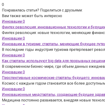
0
Понравилась статья? Поделиться с друзьями:
Вам также может быть интересно
Инновации
0
Финтех революция: инновационные технологии и будуще
Финтех революция: новые технологии, меняющие финансо
Инновации
0
Инновации в туризме: стартапы, меняющие будущее пут
В последние годы индустрия туризма претерпевает рев
Инновации
0
Как стартапы используют big data для прорывных решен
В современном бизнес-мире, где объем данных ежедневно
Инновации
0
Перспективные космические стартапы будущего: инновац
Космос с каждым годом становится все более доступным 
Инновации
0
Инновационные медстартапы, создающие будущее здра
Медицина постоянно развивается, внедряя новые технол