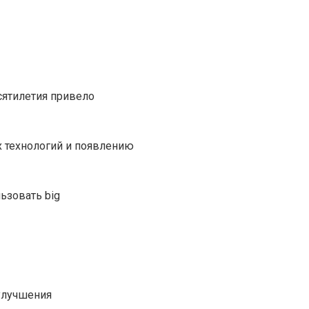
сятилетия привело
 технологий и появлению
ьзовать big
улучшения