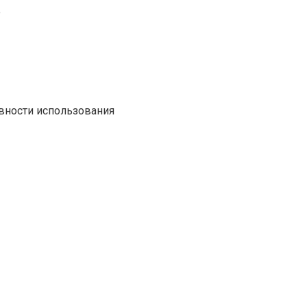
е
вности использования