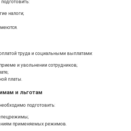
подготовить:
гие налоги;
имеются.
 оплатой труда и социальными выплатами:
 приеме и увольнении сотрудников;
ате;
ной платы.
имам и льготам
 необходимо подготовить:
 спецрежимы;
аниям применяемых режимов.