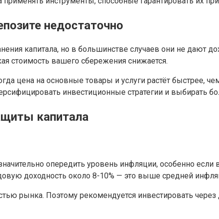
а применять инструменты, способные гарантировать их пр
епозите недостаточно
ения капитала, но в большинстве случаев они не дают до
ская стоимость вашего сбережения снижается.
огда цена на основные товары и услуги растёт быстрее, ч
ерсифицировать инвестиционные стратегии и выбирать бо
ащиты капитала
начительно опередить уровень инфляции, особенно если 
одовую доходность около 8-10% — это выше средней инфля
ностью рынка. Поэтому рекомендуется инвестировать чер