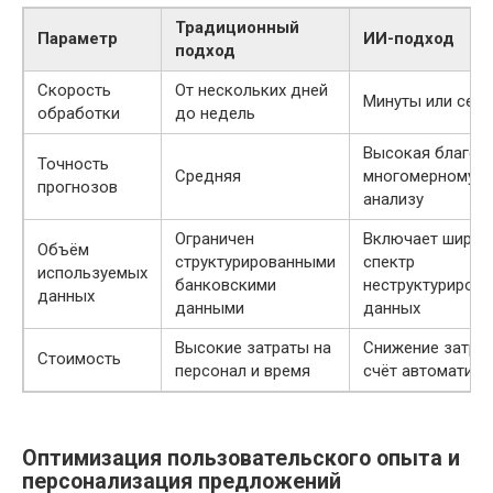
Традиционный
Параметр
ИИ-подход
подход
Скорость
От нескольких дней
Минуты или сек
обработки
до недель
Высокая благод
Точность
Средняя
многомерному
прогнозов
анализу
Ограничен
Включает широк
Объём
структурированными
спектр
используемых
банковскими
неструктуриров
данных
данными
данных
Высокие затраты на
Снижение затрат
Стоимость
персонал и время
счёт автоматиза
Оптимизация пользовательского опыта и
персонализация предложений