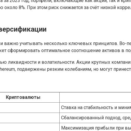
 за 2023 год, портфели, включающие как акции, так и кри
ю около 8%. При этом риск снижается за счёт низкой корр
версификации
и важно учитывать несколько ключевых принципов. Во-пе
жет сформировать оптимальное соотношение активов в по
нью ликвидности и волатильности. Акции крупных компани
 Ethereum, подвержены резким колебаниям, но могут прине
Криптовалюты
Ставка на стабильность и мин
Сбалансированный подход, сре
Максимизация прибыли при вы