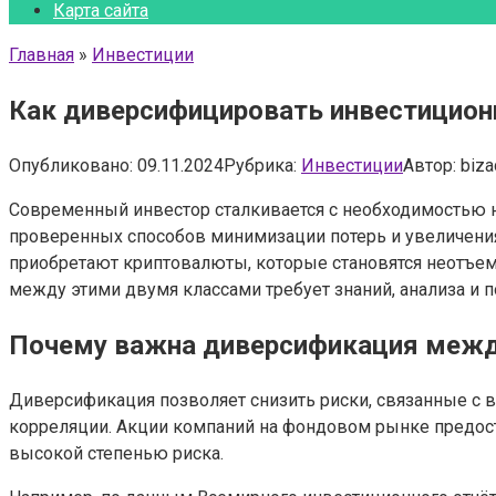
Карта сайта
Главная
»
Инвестиции
Как диверсифицировать инвестицио
Опубликовано:
09.11.2024
Рубрика:
Инвестиции
Автор:
biza
Современный инвестор сталкивается с необходимостью н
проверенных способов минимизации потерь и увеличения
приобретают криптовалюты, которые становятся неотъем
между этими двумя классами требует знаний, анализа и п
Почему важна диверсификация межд
Диверсификация позволяет снизить риски, связанные с в
корреляции. Акции компаний на фондовом рынке предост
высокой степенью риска.