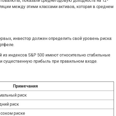
птовалюты, показали среднегодовую доходность на 12-
еляции между этими классами активов, которая в среднем
рвых, инвестор должен определить свой уровень риска:
ртфеле.
й из индексов S&P 500 имеют относительно стабильные
сти существенную прибыль при правильном входе.
Примечания
имальный риск
дний риск
соком риске