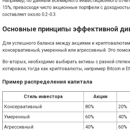
Например, по данным Всемирного инвестиционного отчёта
15%, превосходя чисто акционные портфели с доходность
составляет около 0.2-0.3.
Основные принципы эффективной ди
Для успешного баланса между акциями и криптовалютам
консервативный, умеренный или агрессивный. Это помо
Во-вторых, необходимо выбирать активы с разной степе
котировки, тогда как криптовалюты, например Bitcoin и
Пример распределения капитала
Стиль инвестора
Акции
Консервативный
80%
20%
Умеренный
60%
40%
Агрессивный
40%
60%