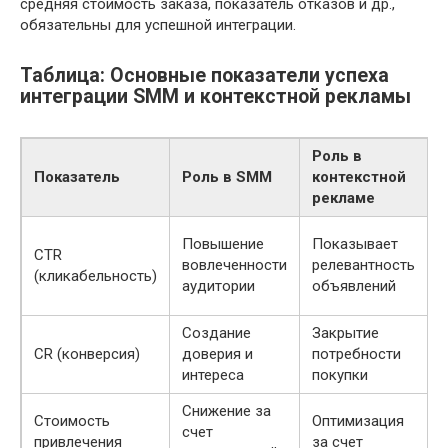
средняя стоимость заказа, показатель отказов и др.,
обязательны для успешной интеграции.
Таблица: Основные показатели успеха
интеграции SMM и контекстной рекламы
Роль в
Показатель
Роль в SMM
контекстной
рекламе
У
Повышение
Показывает
CTR
с
вовлеченности
релевантность
(кликабельность)
аудитории
объявлений
к
Создание
Закрытие
CR (конверсия)
доверия и
потребности
р
интереса
покупки
Снижение за
Стоимость
Оптимизация
счет
привлечения
за счет