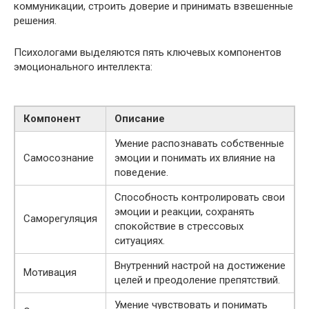
коммуникации, строить доверие и принимать взвешенные
решения.
Психологами выделяются пять ключевых компонентов
эмоционального интеллекта:
Компонент
Описание
Умение распознавать собственные
Самосознание
эмоции и понимать их влияние на
поведение.
Способность контролировать свои
эмоции и реакции, сохранять
Саморегуляция
спокойствие в стрессовых
ситуациях.
Внутренний настрой на достижение
Мотивация
целей и преодоление препятствий.
Умение чувствовать и понимать