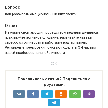
Вопрос
Как развивать эмоциональный интеллект?
Ответ
Изучайте свои эмоции посредством ведения дневника,
практикуйте активное слушание, развивайте навыки
стрессоустойчивости и работайте над эмпатией.
Регулярные тренировки помогают сделать ЭИ частью
вашей профессиональной личности.
0
Понравилась статья? Поделиться с
друзьями: