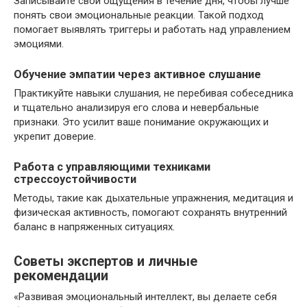
Записывайте свои ощущения в течение дня, чтобы лучше
понять свои эмоциональные реакции. Такой подход
помогает выявлять триггеры и работать над управлением
эмоциями.
Обучение эмпатии через активное слушание
Практикуйте навыки слушания, не перебивая собеседника
и тщательно анализируя его слова и невербальные
признаки. Это усилит ваше понимание окружающих и
укрепит доверие.
Работа с управляющими техниками
стрессоустойчивости
Методы, такие как дыхательные упражнения, медитация и
физическая активность, помогают сохранять внутренний
баланс в напряженных ситуациях.
Советы экспертов и личные
рекомендации
«Развивая эмоциональный интеллект, вы делаете себя