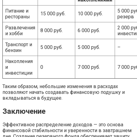
Питание и
5 000 ру
15 000 руб.
10 000 руб.
рестораны
резерв
Развлечения
2 000 ру
8 000 руб.
6 000 руб.
и хобби
инвести
Транспорт и
5 000 руб.
5 000 руб.
–
бензин
Накопления
и
0
7 000 руб.
7 000 ру
инвестиции
Таким образом, небольшие изменения в расходах
позволяют начать создавать финансовую подушку и
вкладываться в будущее.
Заключение
Эффективное распределение доходов — это основа
финансовой стабильности и уверенности в завтрашнем
дне. Создание резервного фонда обеспечивает защиту